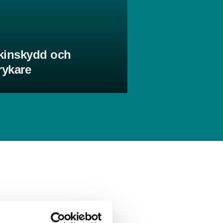
kinskydd och
rykare
Belysning