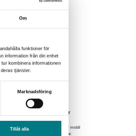
Om
andahålla funktioner för
n information från din enhet
 tur kombinera informationen
deras tjänster.
Marknadsföring
2026
Powerstation: Er kraftkälla för
a förhållanden
omponents och ELSPRO presenterar mobil
Tillåt alla
sörjning för räddningstjänst och försvar.