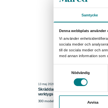
Samtycke
Denna webbplats använder 
Vi använder enhetsidentifierar
sociala medier och analysera 
till de sociala medier och a
med annan information som du 
Samtyckesval
Nödvändig
13 maj 2026
Skräddarsydda gummiprodukter till låg
verktygskostnader
300 modeller eller helt unikt? Vi löser dina gum
Avvisa