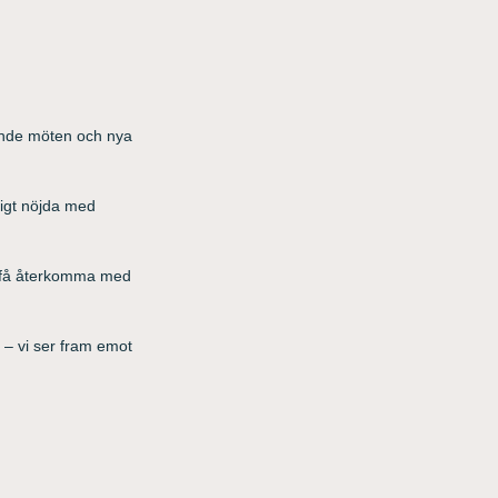
nande möten och nya
ligt nöjda med
tt få återkomma med
g – vi ser fram emot