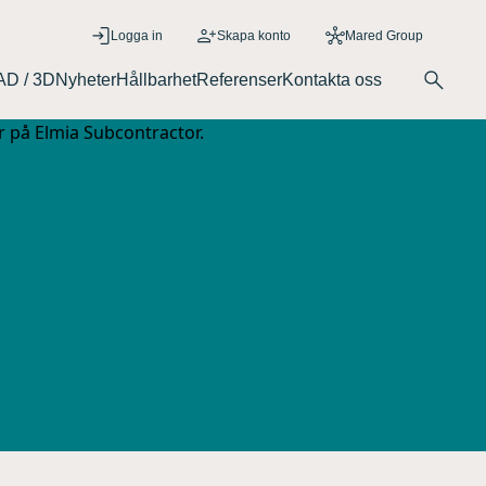
Logga in
Skapa konto
Mared Group
D / 3D
Nyheter
Hållbarhet
Referenser
Kontakta oss