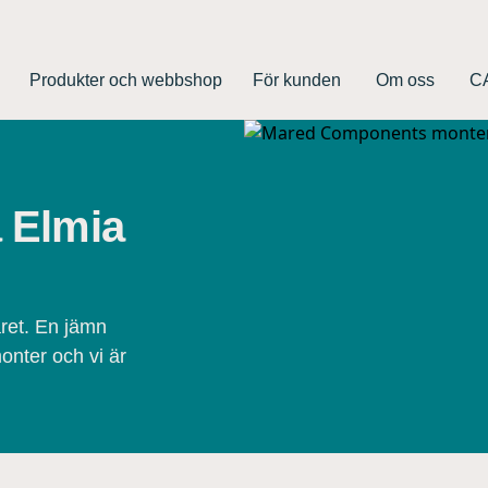
Produkter och webbshop
För kunden
Om oss
CA
å Elmia
året. En jämn
onter och vi är