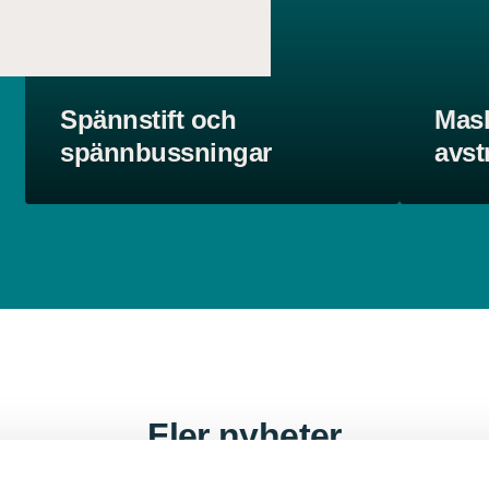
Spännstift och
Mas
spännbussningar
avst
Fler nyheter