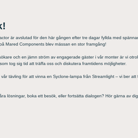
k!
actor är avslutad för den här gången efter tre dagar fyllda med spän
s på Mared Components blev mässan en stor framgång!
sökare och en jämn ström av engagerade gäster i vår monter är vi otro
 som tog sig tid att träffa oss och diskutera framtidens möjligheter.
vår tävling för att vinna en Syclone-lampa från Streamlight – vi ber a
åra lösningar, boka ett besök, eller fortsätta dialogen? Hör gärna av di