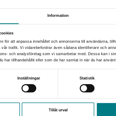
Information
cookies
e för att anpassa innehållet och annonserna till användarna, tillh
vår trafik. Vi vidarebefordrar även sådana identifierare och anna
nnons- och analysföretag som vi samarbetar med. Dessa kan i sin
har tillhandahållit eller som de har samlat in när du har använt 
Inställningar
Statistik
5 maj 2026
30 april 
a
Sommaren är snart här – så når du oss!
ELSPRO 
extrem
Inför sommarens ledigheter håller vi helt stängt under
mibälgar
Mared C
vecka 29 och 30, men finns i övrigt på...
Tillåt urval
strömför