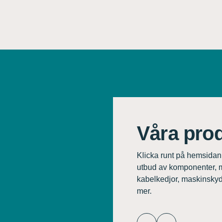
Våra pro
Klicka runt på hemsidan fö
utbud av komponenter, 
kabelkedjor, maskinskyd
mer.