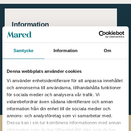
Information
Våra maskinsäkhetsfönster är anpassade och
certifierade efter dina behov så att du säkert kan
befinna dig vid maskinen när den är arbetar,
Samtycke
Information
Om
komplettera det med en SPINVISTA så kan du tydligt
se vad som pågår i maskinen.
Tidigare erbjöd vi Visiport, men då den utgått så
erbjuder vi istället SPINVISTA som är ett utmärkt
Denna webbplats använder cookies
substitut, EVO har samma diameter men något
Vi använder enhetsidentifierare för att anpassa innehållet
lägre, medan NEO har en större diameter. Läs mer
och annonserna till användarna, tillhandahålla funktioner
på
produkt sidorna
!
för sociala medier och analysera vår trafik. Vi
vidarebefordrar även sådana identifierare och annan
information från din enhet till de sociala medier och
annons- och analysföretag som vi samarbetar med.
Dessa kan i sin tur kombinera informationen med annan
information som du har tillhandahållit eller som de har