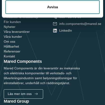
Avvisa
Meny
Kontakt
Produkter & Webbshop
036 - 38 78 60
För kunden
info.components@mared.se
Nyheter
LinkedIn
Våra leverantörer
Våra kunder
Om oss
Hållbarhet
Referenser
Kontakt
Mared Components
Mared Components är din leverantör av mekaniska
och elektriska komponenter till verkstads- och
tillverkningsindustrin samt belysningslösningar för
elinstallatörer, underhåll och räddningstjänst.
Läs mer om oss
Mared Group