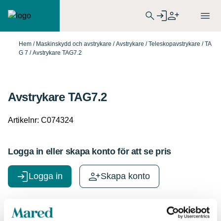
Hem
/
Maskinskydd och avstrykare
/
Avstrykare
/
Teleskopavstrykare
/
TA
G 7
/ Avstrykare TAG7.2
Avstrykare TAG7.2
Artikelnr:
C074324
Logga in eller skapa konto för att se pris
Logga in
Skapa konto
Specifikationer