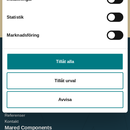
Components
integritetspolicy
CAPTCHA
Statistik
Marknadsföring
Tillåt alla
Meny
Kontakt
Produkter & Webbshop
036 - 38 78 60
För kunden
Tillåt urval
info.components@mared.se
Nyheter
LinkedIn
Våra leverantörer
Våra kunder
Avvisa
Om oss
Hållbarhet
Referenser
Kontakt
Mared Components