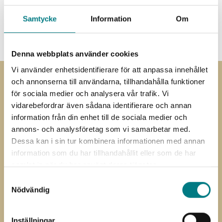
Samtycke
Information
Om
3D-CAD
Denna webbplats använder cookies
Vi använder enhetsidentifierare för att anpassa innehållet
och annonserna till användarna, tillhandahålla funktioner
Prenumerera på
för sociala medier och analysera vår trafik. Vi
vidarebefordrar även sådana identifierare och annan
nyhetsbrevet
information från din enhet till de sociala medier och
annons- och analysföretag som vi samarbetar med.
Prenumerera på vårt nyhetsbrev
Dessa kan i sin tur kombinera informationen med annan
information som du har tillhandahållit eller som de har
”
” anger obligatoriska fält
*
samlat in när du har använt deras tjänster.
Förnamn
Efternamn
*
*
Samtyckesval
E-
Nödvändig
post
Jag har läst och förstått Mared
Samtycke
Inställningar