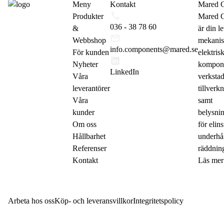
Meny
Kontakt
Mared 
Produkter
Mared 
036 - 38 78 60
&
är din l
Webbshop
mekanis
info.components@mared.se
För kunden
elektris
Nyheter
komponen
LinkedIn
Våra
verkstad
leverantörer
tillverk
Våra
samt
kunder
belysni
Om oss
för elins
Hållbarhet
underhå
Referenser
räddning
Kontakt
Läs mer
Arbeta hos oss
Köp- och leveransvillkor
Integritetspolicy