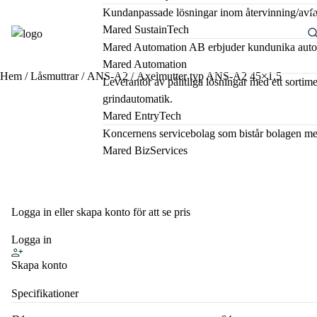
Kundanpassade lösningar inom återvinning/avfal
Mared SustainTech
Mared Automation AB erbjuder kundunika automat
Mared Automation
Hem
/
Låsmuttrar
/
ANS-A2
/ Axelmutter typ ANS-A2 45×1,5
Leverantör av pålitliga lösningar med ett sorti
grindautomatik.
Mared EntryTech
Koncernens servicebolag som bistår bolagen me
Mared BizServices
Logga in eller skapa konto för att se pris
Logga in
Skapa konto
Specifikationer