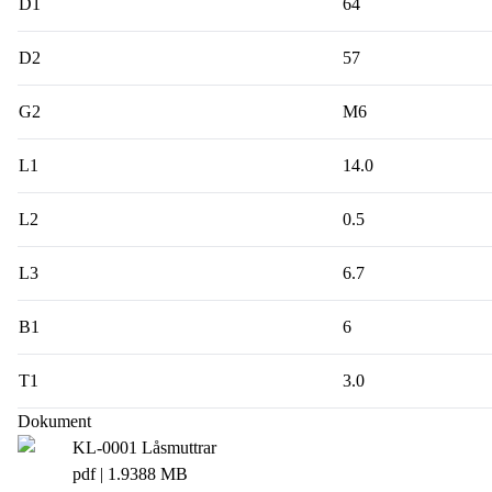
D1
64
D2
57
G2
M6
L1
14.0
L2
0.5
L3
6.7
B1
6
T1
3.0
Dokument
KL-0001 Låsmuttrar
pdf
| 1.9388 MB