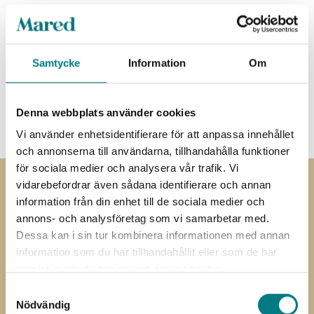
Specifikationer
Samtycke
Information
Om
Dokument
3D-CAD
Denna webbplats använder cookies
Vi använder enhetsidentifierare för att anpassa innehållet
och annonserna till användarna, tillhandahålla funktioner
för sociala medier och analysera vår trafik. Vi
vidarebefordrar även sådana identifierare och annan
Prenumerera på
information från din enhet till de sociala medier och
annons- och analysföretag som vi samarbetar med.
nyhetsbrevet
Dessa kan i sin tur kombinera informationen med annan
information som du har tillhandahållit eller som de har
Prenumerera på vårt nyhetsbrev
samlat in när du har använt deras tjänster.
Samtyckesval
”
” anger obligatoriska fält
*
Nödvändig
Förnamn
Efternamn