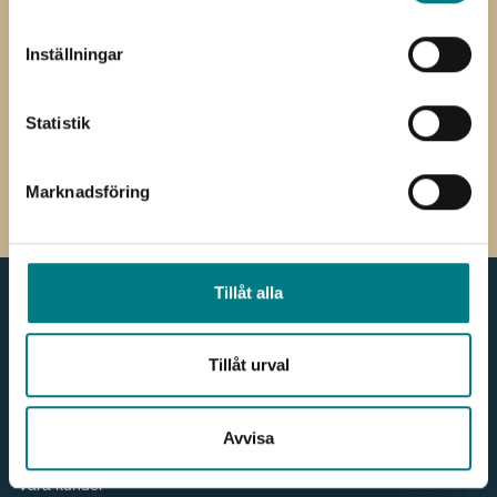
*
*
E-
Inställningar
post
Jag har läst och förstått Mared
Samtycke
Components
integritetspolicy
Statistik
CAPTCHA
Marknadsföring
Tillåt alla
Meny
Kontakt
Tillåt urval
Produkter & Webbshop
036 - 38 78 60
För kunden
info.components@mared.se
Avvisa
Nyheter
LinkedIn
Våra leverantörer
Våra kunder