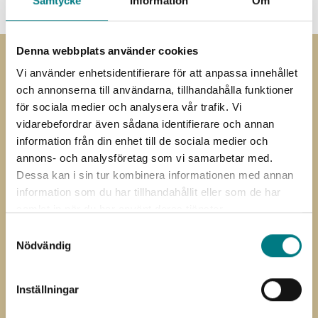
Samtycke
Information
Om
Denna webbplats använder cookies
Vi använder enhetsidentifierare för att anpassa innehållet
Prenumerera på
och annonserna till användarna, tillhandahålla funktioner
nyhetsbrevet
för sociala medier och analysera vår trafik. Vi
vidarebefordrar även sådana identifierare och annan
Prenumerera på vårt nyhetsbrev
information från din enhet till de sociala medier och
annons- och analysföretag som vi samarbetar med.
”
” anger obligatoriska fält
*
Dessa kan i sin tur kombinera informationen med annan
Förnamn
Efternamn
information som du har tillhandahållit eller som de har
*
*
samlat in när du har använt deras tjänster.
E-
Samtyckesval
post
Nödvändig
Jag har läst och förstått Mared
Samtycke
Components
integritetspolicy
Inställningar
CAPTCHA