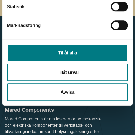
Statistik
Marknadsföring
Meny
Kontakt
Tillåt alla
Produkter & Webbshop
036 - 38 78 60
För kunden
info.components@mared.se
Nyheter
LinkedIn
Våra leverantörer
Tillåt urval
Våra kunder
Om oss
Hållbarhet
Avvisa
Referenser
Kontakt
Mared Components
Mared Components är din leverantör av mekaniska
och elektriska komponenter till verkstads- och
tillverkningsindustrin samt belysningslösningar för