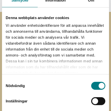
Samtycke
Information
Om
Denna webbplats använder cookies
Vi använder enhetsidentifierare för att anpassa innehållet
Prenumerera på
och annonserna till användarna, tillhandahålla funktioner
nyhetsbrevet
för sociala medier och analysera vår trafik. Vi
vidarebefordrar även sådana identifierare och annan
Prenumerera på vårt nyhetsbrev
information från din enhet till de sociala medier och
annons- och analysföretag som vi samarbetar med.
”
” anger obligatoriska fält
*
Dessa kan i sin tur kombinera informationen med annan
Förnamn
Efternamn
information som du har tillhandahållit eller som de har
*
*
samlat in när du har använt deras tjänster.
E-
Samtyckesval
post
Nödvändig
Jag har läst och förstått Mared
Samtycke
Components
integritetspolicy
Inställningar
CAPTCHA