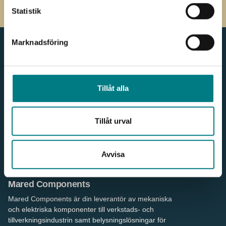
Statistik
Marknadsföring
Meny
Kontakt
Tillåt alla
Produkter & Webbshop
036 - 38 78 60
För kunden
info.components@mared.se
Nyheter
LinkedIn
Våra leverantörer
Tillåt urval
Våra kunder
Om oss
Hållbarhet
Avvisa
Referenser
Kontakt
Mared Components
Mared Components är din leverantör av mekaniska
och elektriska komponenter till verkstads- och
tillverkningsindustrin samt belysningslösningar för