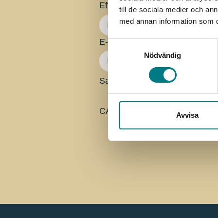
Efternamn
*
till de sociala medier och a
med annan information som du 
E-post
Samtyckesval
Nödvändig
Samtycke
CAPTCHA
Avvisa