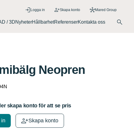
Logga in
Skapa konto
Mared Group
D / 3D
Nyheter
Hållbarhet
Referenser
Kontakta oss
ibälg Neopren
94N
ler skapa konto för att se pris
 in
Skapa konto