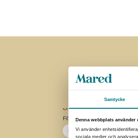
Pr
Samtycke
”
” anger obligatoriska fält
*
Förnamn
*
Denna webbplats använder 
Vi använder enhetsidentifierar
sociala medier och analysera 