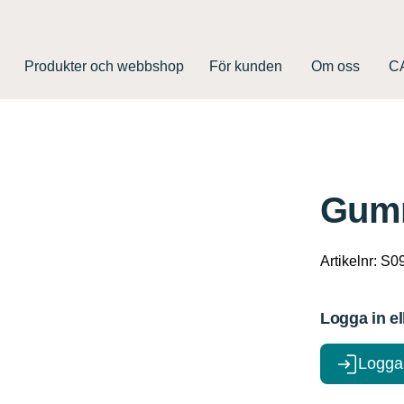
Produkter och webbshop
För kunden
Om oss
CA
Gumm
Artikelnr:
S0
Logga in el
Logga