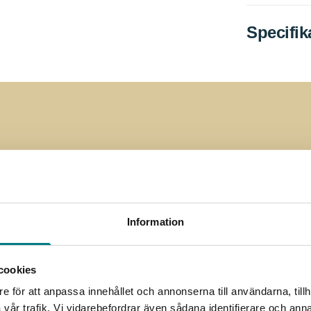
Specifik
enumerera på nyhetsbre
Prenumerera på vårt nyhetsbrev
Information
cookies
e för att anpassa innehållet och annonserna till användarna, tillh
vår trafik. Vi vidarebefordrar även sådana identifierare och anna