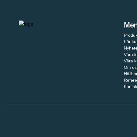
Me
Produ
För k
Nyhete
Våra l
Våra k
Om os
Hållba
Refere
Kontak