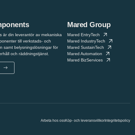
mponents
Mared Group
är din leverantör av mekaniska
Mared EntryTech
onenter till verkstads- och
Mared IndustryTech
rin samt belysningslösningar för
Mared SustainTech
derhåll och räddningstjänst.
Mared Automation
Mared BizServices
Arbeta hos oss
Köp- och leveransvillkor
Integritetspolicy