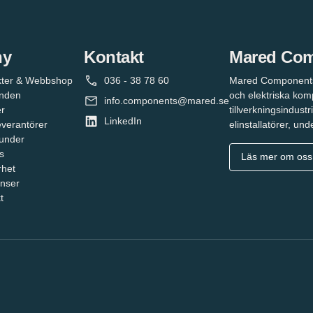
ny
Kontakt
Mared Co
kter & Webbshop
036 - 38 78 60
Mared Components 
unden
och elektriska komp
info.components@mared.se
r
tillverkningsindust
LinkedIn
everantörer
elinstallatörer, un
under
s
Läs mer om oss
rhet
nser
t