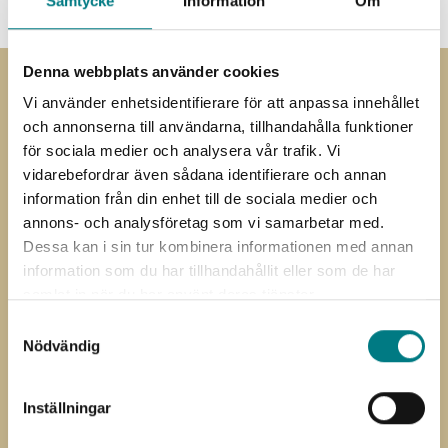
Samtycke
Information
Om
Denna webbplats använder cookies
Vi använder enhetsidentifierare för att anpassa innehållet
Prenumerera på
och annonserna till användarna, tillhandahålla funktioner
nyhetsbrevet
för sociala medier och analysera vår trafik. Vi
vidarebefordrar även sådana identifierare och annan
Prenumerera på vårt nyhetsbrev
information från din enhet till de sociala medier och
annons- och analysföretag som vi samarbetar med.
”
” anger obligatoriska fält
*
Dessa kan i sin tur kombinera informationen med annan
Förnamn
Efternamn
information som du har tillhandahållit eller som de har
*
*
samlat in när du har använt deras tjänster.
E-
Samtyckesval
post
Nödvändig
Jag har läst och förstått Mared
Samtycke
Components
integritetspolicy
Inställningar
CAPTCHA