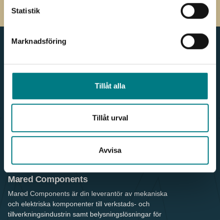
Statistik
Marknadsföring
Meny
Kontakt
Tillåt alla
Produkter & Webbshop
036 - 38 78 60
För kunden
info.components@mared.se
Nyheter
LinkedIn
Våra leverantörer
Tillåt urval
Våra kunder
Om oss
Hållbarhet
Avvisa
Referenser
Kontakt
Mared Components
Mared Components är din leverantör av mekaniska
och elektriska komponenter till verkstads- och
tillverkningsindustrin samt belysningslösningar för