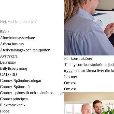
Sidor
Aluminiumavstrykare
Arbeta hos oss
Återbetalnings- och returpolicy
Avstrykare
För konstruktörer
Belysning
Till dig som konstruktör erbju
Billyftsbelysning
trygg med att lämna över din ko
CAD / 3D
Läs mer
Connex Spännbussningar
Om oss
Connex Spännstift
Om oss
Connex spännstift och spännbussningar
Connexprincipen
Elektromekanik
Flöde