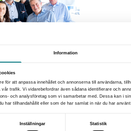
Information
cookies
uint intresserade av att lösa våra kunders behov och önskemål med fu
e för att anpassa innehållet och annonserna till användarna, tillh
let. Precision och passion är beskrivande för vårt arbetssätt.
vår trafik. Vi vidarebefordrar även sådana identifierare och anna
nnons- och analysföretag som vi samarbetar med. Dessa kan i sin
har tillhandahållit eller som de har samlat in när du har använt 
Inställningar
Statistik