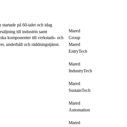
tartade på 60-talet och idag
Mared
äljning till industrin samt
ska komponenter till verkstads- och
Group
rer, underhåll och räddningstjänst.
Mared
EntryTech
Mared
IndustryTech
Mared
SustainTech
Mared
Automation
Mared