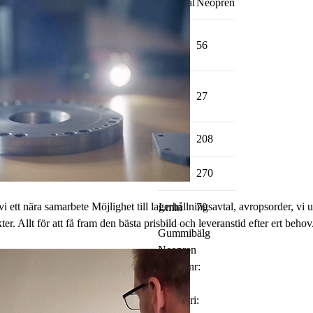
Material
Neopren
Fläns 1
56
ø
Fläns 2
27
ø
Längd
208
Lmax
270
vi ett nära samarbete Möjlighet till lagerhållningsavtal, avropsorder, vi
Lmin
70
r. Allt för att få fram den bästa prisbild och leveranstid efter ert behov
Gummibälg
Neopren
Artikelnr:
S136N
Kategori: