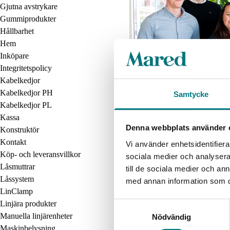
Gjutna avstrykare
Gummiprodukter
Hållbarhet
Hem
Inköpare
Integritetspolicy
Kabelkedjor
Kabelkedjor PH
Samtycke
Kabelkedjor PL
Kassa
Om oss
Denna webbplats använder 
Konstruktör
På Mared Components är vi gen
Kontakt
Vi använder enhetsidentifierar
precis rätt anpassade för ändamå
Köp- och leveransvillkor
sociala medier och analysera 
Läs mer
Låsmuttrar
till de sociala medier och a
Låssystem
med annan information som du 
LinClamp
Linjära produkter
Samtyckesval
Manuella linjärenheter
Nödvändig
Maskinbelysning