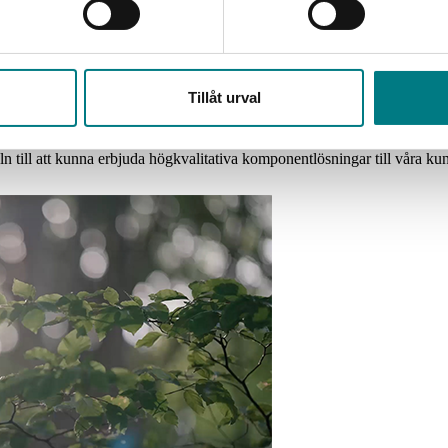
Tillåt urval
 ständigt utvecklat våra relationer med pålitliga leverantörer inom 
 till att kunna erbjuda högkvalitativa komponentlösningar till våra kun