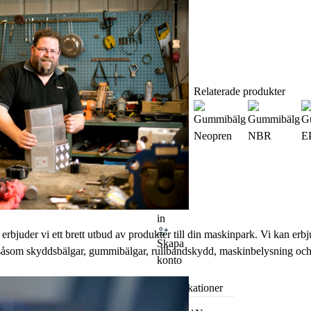
en
Logga
Relaterade produkter
in eller
skapa
konto
för att
se pris
Logga
in
 erbjuder vi ett brett utbud av produkter till din maskinpark. Vi kan erb
Skapa
 såsom skyddsbälgar, gummibälgar, rullbandskydd, maskinbelysning och
konto
Specifikationer