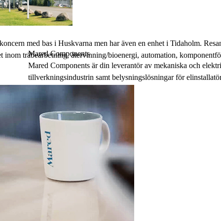
ritetspolicy
*
koncern med bas i Huskvarna men har även en enhet i Tidaholm. Resan s
Mared Components
 inom träbearbetning, återvinning/bioenergi, automation, komponentförs
Mared Components är din leverantör av mekaniska och elektri
tillverkningsindustrin samt belysningslösningar för elinstallatö
Läs mer om oss
mared.se