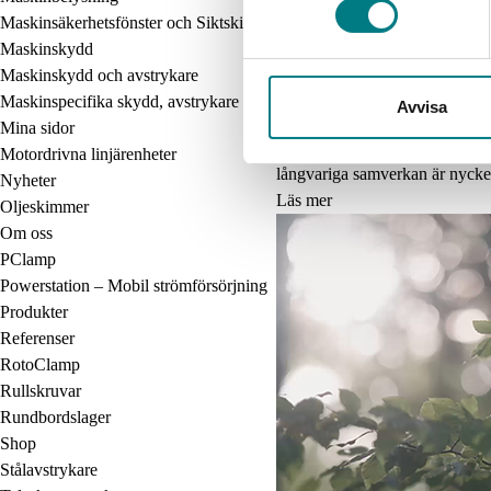
Maskinsäkerhetsfönster och Siktskivor
Maskinskydd
Maskinskydd och avstrykare
Maskinspecifika skydd, avstrykare och fönster
Avvisa
Våra leverantörer
Mina sidor
På Mared Components AB har vi
Motordrivna linjärenheter
långvariga samverkan är nyckeln
Nyheter
Läs mer
Oljeskimmer
Om oss
PClamp
Powerstation – Mobil strömförsörjning
Produkter
Referenser
RotoClamp
Rullskruvar
Rundbordslager
Shop
Stålavstrykare