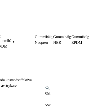
Gummibälg
Gummibälg
Gummibälg
Neopren
NBR
EPDM
juda kostnadseffektiva
 avstrykare.
Sök
Sök