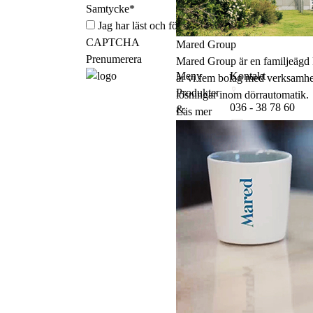
Samtycke
*
Jag har läst och förstått Mared Components
integ
CAPTCHA
Mared Group
Mared Group är en familjeägd 
Meny
Kontakt
är vi fem bolag med verksamhet
Produkter
lösningar inom dörrautomatik.
036 - 38 78 60
&
Läs mer
Webbshop
info.components@
För kunden
Nyheter
LinkedIn
Våra
leverantörer
Våra
kunder
Om oss
Hållbarhet
Referenser
Kontakt