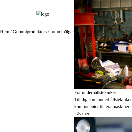
Hem
/
Gummiprodukter
/
Gummibälgar - standard
/ Gummibälg Neopr
För underhållstekniker
Till dig som underhållstekniker
komponenter till era maskiner
Läs mer