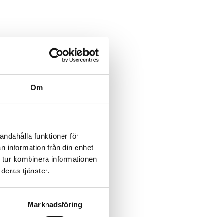
Om
nktioner och produkter som är
andahålla funktioner för
n information från din enhet
 tur kombinera informationen
deras tjänster.
Marknadsföring