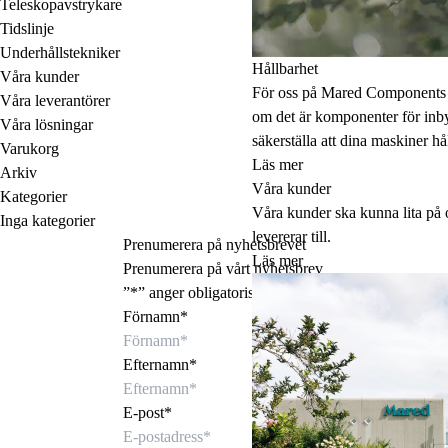
Teleskopavstrykare
Tidslinje
Underhållstekniker
Hållbarhet
Våra kunder
För oss på Mared Components ä
Våra leverantörer
om det är komponenter för inbyg
Våra lösningar
säkerställa att dina maskiner hål
Varukorg
Läs mer
Arkiv
Våra kunder
Kategorier
Våra kunder ska kunna lita på 
Inga kategorier
levererar till.
Prenumerera på nyhetsbrevet
Läs mer
Prenumerera på vårt nyhetsbrev
”
*
” anger obligatoriska fält
Förnamn
*
Efternamn
*
E-post
*