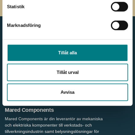
Statistik
Marknadsföring
Meny
Kontakt
Tillåt alla
Produkter & Webbshop
036 - 38 78 60
För kunden
info.components@mared.se
Nyheter
LinkedIn
Våra leverantörer
Tillåt urval
Våra kunder
Om oss
Hållbarhet
Avvisa
Referenser
Kontakt
Mared Components
Mared Components är din leverantör av mekaniska
och elektriska komponenter till verkstads- och
tillverkningsindustrin samt belysningslösningar för