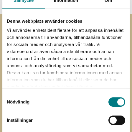
Samtycke
Information
Om
Denna webbplats använder cookies
Vi använder enhetsidentifierare för att anpassa innehållet
Prenumerera på
och annonserna till användarna, tillhandahålla funktioner
nyhetsbrevet
för sociala medier och analysera vår trafik. Vi
vidarebefordrar även sådana identifierare och annan
Prenumerera på vårt nyhetsbrev
information från din enhet till de sociala medier och
annons- och analysföretag som vi samarbetar med.
”
” anger obligatoriska fält
*
Dessa kan i sin tur kombinera informationen med annan
Förnamn
Efternamn
information som du har tillhandahållit eller som de har
*
*
samlat in när du har använt deras tjänster.
E-
Samtyckesval
post
Nödvändig
Jag har läst och förstått Mared
Samtycke
Components
integritetspolicy
Inställningar
CAPTCHA