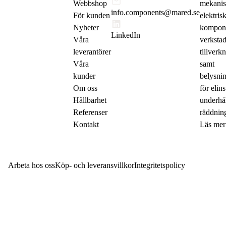
Webbshop
mekanis
info.components@mared.se
För kunden
elektris
Nyheter
komponen
LinkedIn
Våra
verkstad
leverantörer
tillverk
Våra
samt
kunder
belysni
Om oss
för elins
Hållbarhet
underhå
Referenser
räddning
Kontakt
Läs mer
Arbeta hos oss
Köp- och leveransvillkor
Integritetspolicy