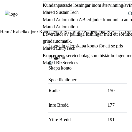
Kundanpassade lösningar inom återvinning/avfal
Mared SustainTech
Mared Automation AB erbjuder kundunika automat
Mared Automation
Hem
/
Kabelkedjor
/
Kabelkedjor PL
/
PL5
/ Kabelkedja PL5-177-15F
Leverantör av pålitliga lösningar med ett sorti
grindautomatik.
Logga in eller skapa konto för att se pris
Mared EntryTech
Koncernens servicebolag som bistår bolagen me
Logga in
Mared BizServices
Skapa konto
Specifikationer
Radie
150
Inre Bredd
177
Yttre Bredd
191