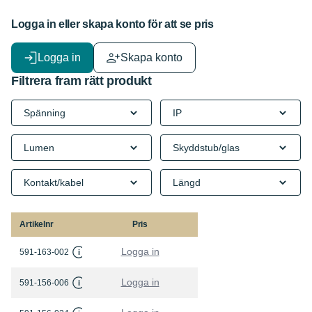
Logga in eller skapa konto för att se pris
Logga in
Skapa konto
Filtrera fram rätt produkt
Artikelnr
Pris
Logga in
591-163-002
i
Logga in
591-156-006
i