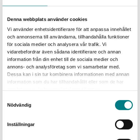
Logga in
591-155-023
i
Denna webbplats använder cookies
Logga in
591-155-024
i
Vi använder enhetsidentifierare för att anpassa innehållet
och annonserna till användarna, tillhandahålla funktioner
Logga in
591-155-025
i
för sociala medier och analysera vår trafik. Vi
Logga in
591-156-009
i
vidarebefordrar även sådana identifierare och annan
information från din enhet till de sociala medier och
Logga in
591-156-030
i
annons- och analysföretag som vi samarbetar med.
Dessa kan i sin tur kombinera informationen med annan
Logga in
591-156-031
i
information som du har tillhandahållit eller som de har
samlat in när du har använt deras tjänster.
Logga in
591-156-032
i
Samtyckesval
Nödvändig
Logga in
591-159-002
i
Logga in
591-159-004
i
Inställningar
Logga in
591-155-010
i