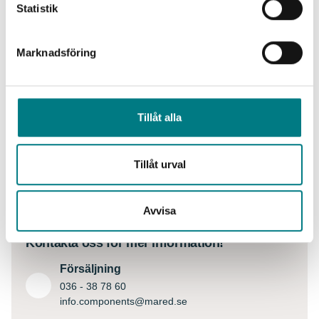
Statistik
Logga in
591-156-034
i
Logga in
591-156-035
i
Marknadsföring
Ladda ned produktdokument
Tillåt alla
Dokument
Tillåt urval
Roled-Maskinbelysning
pdf
| 0.7482 MB
Avvisa
Kontakta oss för mer information!
Försäljning
036 - 38 78 60
info.components@mared.se