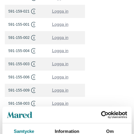
Logga in
591-159-021
i
Logga in
591-155-001
i
Logga in
591-155-002
i
Logga in
591-155-004
i
Logga in
591-155-003
i
Logga in
591-155-006
i
Logga in
591-155-009
i
Logga in
591-158-003
i
Logga in
591-155-007
i
Logga in
591-155-022
i
Samtycke
Information
Om