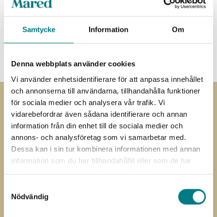
Specifikationer
Samtycke
Information
Om
Dokument
Denna webbplats använder cookies
Vi använder enhetsidentifierare för att anpassa innehållet
och annonserna till användarna, tillhandahålla funktioner
för sociala medier och analysera vår trafik. Vi
Prenumerera på
vidarebefordrar även sådana identifierare och annan
information från din enhet till de sociala medier och
nyhetsbrevet
annons- och analysföretag som vi samarbetar med.
Dessa kan i sin tur kombinera informationen med annan
Prenumerera på vårt nyhetsbrev
information som du har tillhandahållit eller som de har
samlat in när du har använt deras tjänster.
”
” anger obligatoriska fält
*
Förnamn
Efternamn
Samtyckesval
*
*
Nödvändig
E-