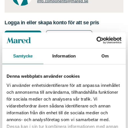
info.components@mared.se
Logga in eller skapa konto för att se pris
Logga in
Skapa konto
Samtycke
Information
Om
Information
®
Den lätta E-Spot
LiteBox med strömavbrotts funktion producerar
Denna webbplats använder cookies
fokuserad belysning med fyra lysdioder med djupa paraboliska
reflektorer för lång räckvidd. Dess ledade huvud gör att du kan
Vi använder enhetsidentifierare för att anpassa innehållet
rikta ljuset precis där det behövs, och dess stora stömbrytare är
och annonserna till användarna, tillhandahålla funktioner
lätt att använda med handskar.
för sociala medier och analysera vår trafik. Vi
– Strömavbrotts funktion som automatiskt tänder lampan när
vidarebefordrar även sådana identifierare och annan
strömmen går sönder
information från din enhet till de sociala medier och
– Hög och lågt läge:
annons- och analysföretag som vi samarbetar med.
-Hög:
1 500 lumen; 110 000 candela; 663m räckvidd; batteritid
Dessa kan i sin tur kombinera informationen med annan