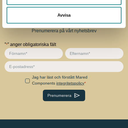
Prenumerera på
Avvisa
nyhetsbrevet
Prenumerera på vårt nyhetsbrev
”
” anger obligatoriska fält
*
Förnamn
Efternamn
*
*
E-
post
Jag har läst och förstått Mared
Samtycke
Components
integritetspolicy
CAPTCHA