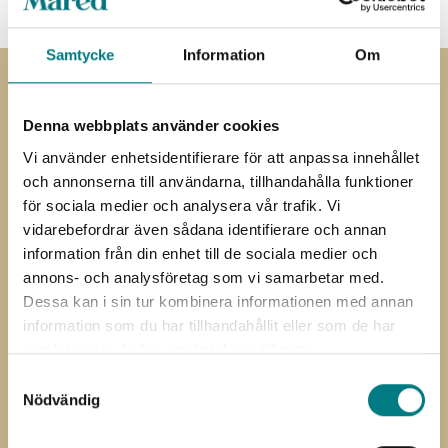
Samtycke
Information
Om
Prenumerera på
Denna webbplats använder cookies
nyhetsbrevet
Vi använder enhetsidentifierare för att anpassa innehållet
och annonserna till användarna, tillhandahålla funktioner
Prenumerera på vårt nyhetsbrev
för sociala medier och analysera vår trafik. Vi
vidarebefordrar även sådana identifierare och annan
”
*
” anger obligatoriska fält
information från din enhet till de sociala medier och
Förnamn
*
annons- och analysföretag som vi samarbetar med.
Dessa kan i sin tur kombinera informationen med annan
information som du har tillhandahållit eller som de har
Efternamn
*
samlat in när du har använt deras tjänster.
Samtyckesval
E-post
Nödvändig