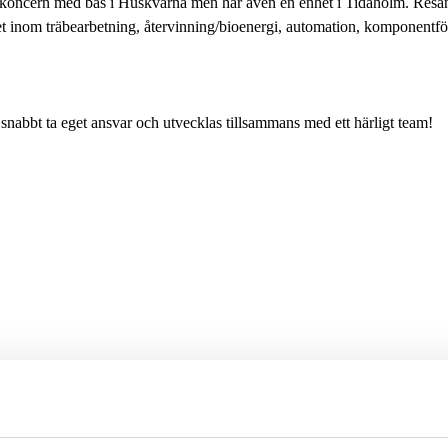
koncern med bas i Huskvarna men har även en enhet i Tidaholm. Resan s
 inom träbearbetning, återvinning/bioenergi, automation, komponentförs
t snabbt ta eget ansvar och utvecklas tillsammans med ett härligt team!