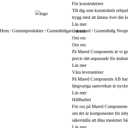
För konstruktörer
Till dig som konstruktör erbju
trygg med att lämna över din ko
Läs mer
Hem
/
Gummiprodukter
/
Gummibälgar - standard
/ Gummibälg Neopr
Om oss
Om oss
Om oss
På Mared Components är vi gen
precis rätt anpassade för ändamå
Läs mer
Våra leverantörer
På Mared Components AB har vi
långvariga samverkan är nyckeln
Läs mer
Hållbarhet
För oss på Mared Components ä
om det är komponenter för inbyg
säkerställa att dina maskiner hål
Läs mer