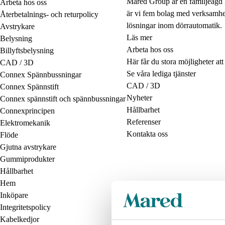
Mared Group är en familjeägd 
Arbeta hos oss
är vi fem bolag med verksamhet
Återbetalnings- och returpolicy
lösningar inom dörrautomatik.
Avstrykare
Läs mer
Belysning
Arbeta hos oss
Billyftsbelysning
Här får du stora möjligheter at
CAD / 3D
Se våra lediga tjänster
Connex Spännbussningar
CAD / 3D
Connex Spännstift
Nyheter
Connex spännstift och spännbussningar
Hållbarhet
Connexprincipen
Referenser
Elektromekanik
Kontakta oss
Flöde
Gjutna avstrykare
Gummiprodukter
Hållbarhet
Hem
Inköpare
Integritetspolicy
Kabelkedjor