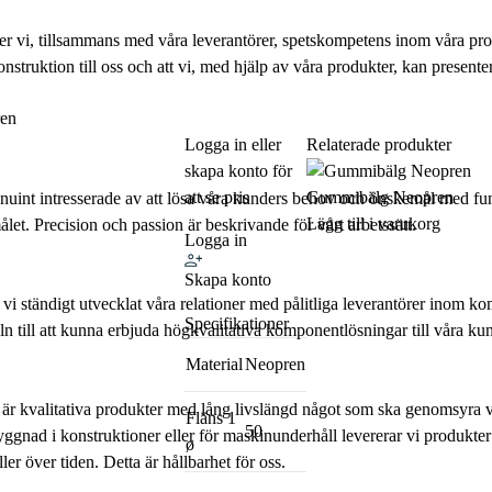
der vi, tillsammans med våra leverantörer, spetskompetens inom våra pr
nstruktion till oss och att vi, med hjälp av våra produkter, kan presenter
en
Logga in eller
Relaterade produkter
skapa konto för
att se pris
Gummibälg Neopren
uint intresserade av att lösa våra kunders behov och önskemål med fu
Lägg till i varukorg
let. Precision och passion är beskrivande för vårt arbetssätt.
Logga in
Skapa konto
 ständigt utvecklat våra relationer med pålitliga leverantörer inom 
Specifikationer
 till att kunna erbjuda högkvalitativa komponentlösningar till våra kun
Material
Neopren
r kvalitativa produkter med lång livslängd något som ska genomsyra v
Fläns 1
50
gnad i konstruktioner eller för maskinunderhåll levererar vi produkter 
ø
ler över tiden. Detta är hållbarhet för oss.