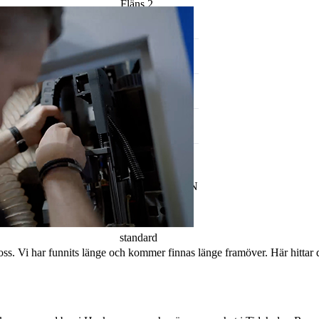
Fläns 2
14
ø
Längd
65
Lmax
70
Lmin
48
Gummibälg
Neopren
Artikelnr:
S081N
Kategori:
Gummibälgar -
standard
oss. Vi har funnits länge och kommer finnas länge framöver. Här hittar 