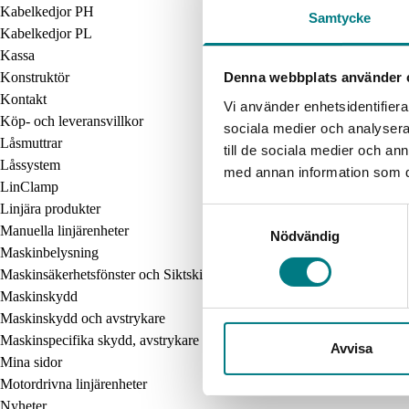
Kabelkedjor PH
Samtycke
Kabelkedjor PL
Kassa
Konstruktör
Denna webbplats använder 
Kontakt
Vi använder enhetsidentifierar
Köp- och leveransvillkor
sociala medier och analysera 
Låsmuttrar
till de sociala medier och a
Låssystem
med annan information som du 
LinClamp
Linjära produkter
Samtyckesval
Manuella linjärenheter
Nödvändig
Maskinbelysning
Maskinsäkerhetsfönster och Siktskivor
Maskinskydd
Maskinskydd och avstrykare
Maskinspecifika skydd, avstrykare och fönster
Avvisa
Mina sidor
Motordrivna linjärenheter
Nyheter