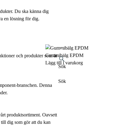
odukter. Du ska känna dig
a en lösning för dig.
Gummibälg EPDM
nktioner och produkter som är
Lägg till i varukorg
Sök
Sök
komponent-branschen. Denna
der.
årt produktsortiment. Oavsett
till dig som gör att du kan