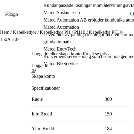
Kundanpassade lösningar inom återvinning/avfal
Mared SustainTech
Mared Automation AB erbjuder kundunika automat
Mared Automation
Hem
/
Kabelkedjor
/
Kabelkedjor PH
/
PH10
/ Kabelkedja PH10-
Leverantör av pålitliga lösningar med ett sorti
150A-30F
grindautomatik.
Mared EntryTech
Logga in eller skapa konto för att se pris
Koncernens servicebolag som bistår bolagen me
Mared BizServices
Logga in
Skapa konto
Specifikationer
Radie
300
Inre Bredd
150
Yttre Bredd
184