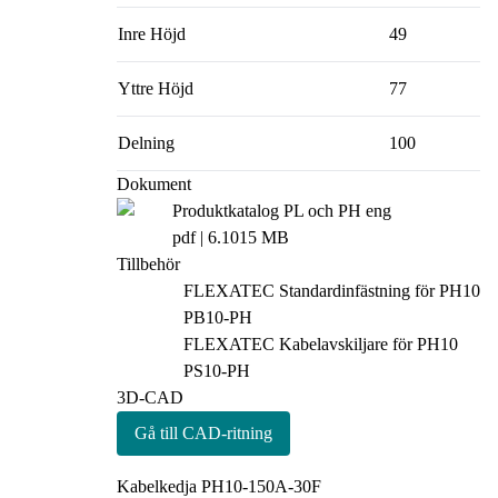
Inre Höjd
49
Yttre Höjd
77
Delning
100
Dokument
Produktkatalog PL och PH eng
pdf
| 6.1015 MB
Tillbehör
FLEXATEC Standardinfästning för PH10
PB10-PH
FLEXATEC Kabelavskiljare för PH10
PS10-PH
3D-CAD
Gå till CAD-ritning
Kabelkedja PH10-150A-30F