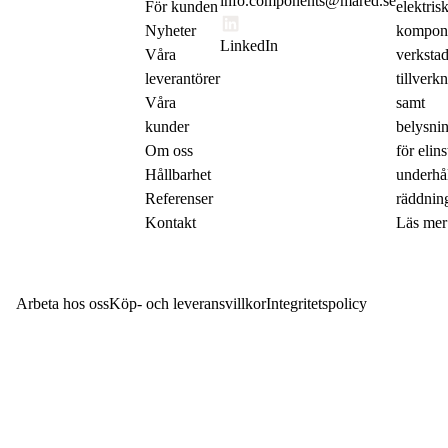
info.components@mared.se
För kunden
elektris
Nyheter
komponen
LinkedIn
Våra
verkstad
leverantörer
tillverk
Våra
samt
kunder
belysni
Om oss
för elins
Hållbarhet
underhå
Referenser
räddning
Kontakt
Läs mer
Arbeta hos oss
Köp- och leveransvillkor
Integritetspolicy