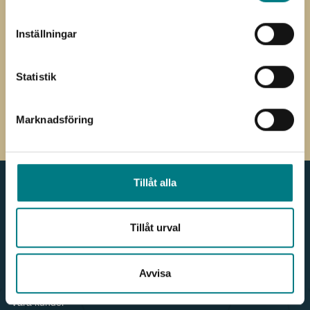
*
*
E-
Inställningar
post
Jag har läst och förstått Mared
Samtycke
Components
integritetspolicy
Statistik
CAPTCHA
Marknadsföring
Tillåt alla
Meny
Kontakt
Tillåt urval
Produkter & Webbshop
036 - 38 78 60
För kunden
info.components@mared.se
Avvisa
Nyheter
LinkedIn
Våra leverantörer
Våra kunder