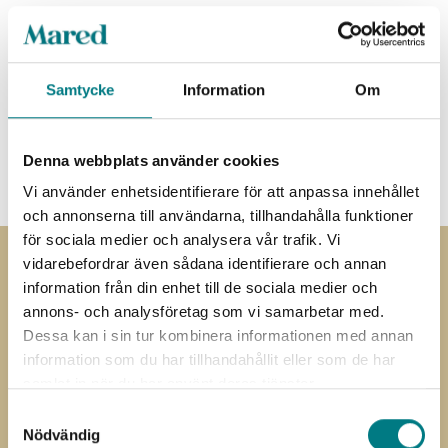
Specifikationer
Samtycke
Information
Om
Dokument
3D-CAD
Denna webbplats använder cookies
Vi använder enhetsidentifierare för att anpassa innehållet
och annonserna till användarna, tillhandahålla funktioner
för sociala medier och analysera vår trafik. Vi
vidarebefordrar även sådana identifierare och annan
Prenumerera på
information från din enhet till de sociala medier och
annons- och analysföretag som vi samarbetar med.
nyhetsbrevet
Dessa kan i sin tur kombinera informationen med annan
information som du har tillhandahållit eller som de har
Prenumerera på vårt nyhetsbrev
samlat in när du har använt deras tjänster.
Samtyckesval
”
” anger obligatoriska fält
*
Nödvändig
Förnamn
Efternamn