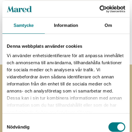
Dokument
Tillbehör
Samtycke
Information
Om
3D-CAD
Denna webbplats använder cookies
Vi använder enhetsidentifierare för att anpassa innehållet
och annonserna till användarna, tillhandahålla funktioner
för sociala medier och analysera vår trafik. Vi
vidarebefordrar även sådana identifierare och annan
Prenumerera på
information från din enhet till de sociala medier och
annons- och analysföretag som vi samarbetar med.
nyhetsbrevet
Dessa kan i sin tur kombinera informationen med annan
information som du har tillhandahållit eller som de har
Prenumerera på vårt nyhetsbrev
samlat in när du har använt deras tjänster.
”
” anger obligatoriska fält
Samtyckesval
*
Nödvändig
Förnamn
Efternamn