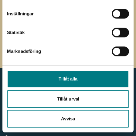
*
*
E-
Inställningar
post
Jag har läst och förstått Mared
Samtycke
Components
integritetspolicy
Statistik
CAPTCHA
Marknadsföring
Tillåt alla
Meny
Kontakt
Tillåt urval
Produkter & Webbshop
036 - 38 78 60
För kunden
info.components@mared.se
Nyheter
Avvisa
LinkedIn
Våra leverantörer
Våra kunder